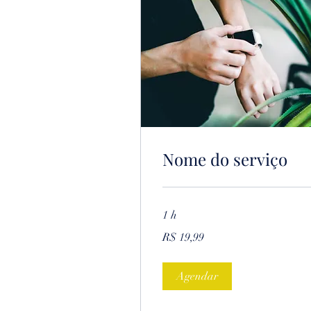
Nome do serviço
1 h
19,99
R$ 19,99
Reais
brasileiros
Agendar