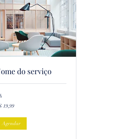
ome do serviço
h
,99
$ 19,99
ais
sileiros
Agendar