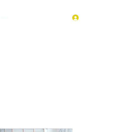
Login
line
Fórum
Membros
Loja