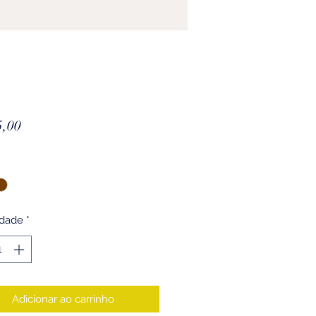
Preço
5,00
idade
*
Adicionar ao carrinho