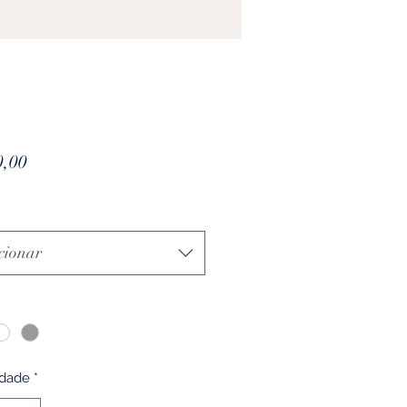
Preço
0,00
cionar
idade
*