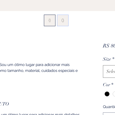
R$ 8
Size
*
Sou um ótimo lugar para adicionar mais
omo tamanho, material, cuidados especiais e
Sele
Cor
*
UTO
Quant
um ótimo lugar para adicionar mais detalhes